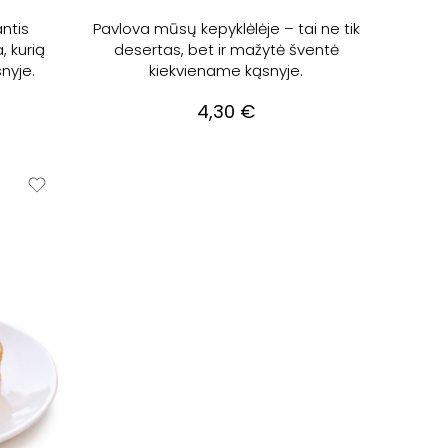
antis
Pavlova mūsų kepyklėlėje – tai ne tik
, kurią
desertas, bet ir mažytė šventė
nyje.
kiekviename kąsnyje.
4,30
€