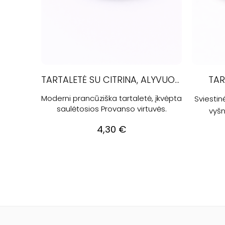
TARTALETĖ SU CITRINA, ALYVUOGĖMIS IR IMBIERU
TAR
Moderni prancūziška tartaletė, įkvėpta
Sviestinė
saulėtosios Provanso virtuvės.
vyšn
4,30
€