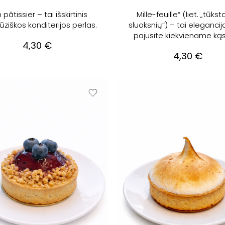
 pâtissier – tai išskirtinis
Mille-feuille“ (liet. „tūkst
ziškos konditerijos perlas.
sluoksnių“) – tai elegancija
pajusite kiekviename kąs
4,30
€
4,30
€