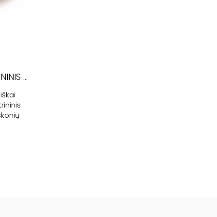
TARTE AU CITRON – CITRININIS PYRAGAITIS
iškai
ininis
skonių