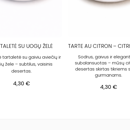
TALETĖ SU UOGŲ ŽELĖ
Sodrus, gaivus ir elegant
 tartaletė su gaiviu aviečių ir
subalansuotas – mūsų citr
ių žele – subtilus, vaisinis
desertas skirtas tikriems 
desertas.
gurmanams.
4,30
€
4,30
€