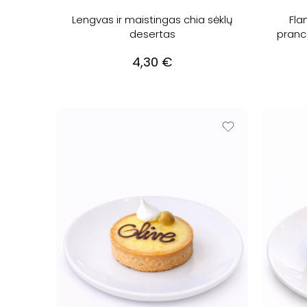
Lengvas ir maistingas chia sėklų
Flan
desertas
prancū
4,30
€