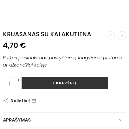
KRUASANAS SU KALAKUTIENA
4,70
€
Puikus pasirinkimas pusryčiams, lengviems pietums
ar užkandžiui kelyje
Į KREPŠELĮ
Dalintis
APRAŠYMAS