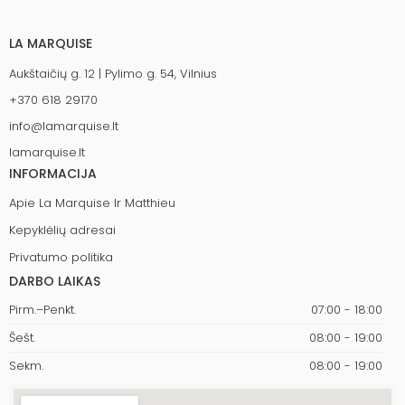
LA MARQUISE
Aukštaičių g. 12 | Pylimo g. 54, Vilnius
+370 618 29170
info@lamarquise.lt
lamarquise.lt
INFORMACIJA
Apie La Marquise Ir Matthieu
Kepyklėlių adresai
Privatumo politika
DARBO LAIKAS
Pirm.–Penkt.
07:00 - 18:00
Šešt.
08:00 - 19:00
Sekm.
08:00 - 19:00