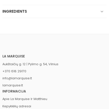
INGREDIENTS
LA MARQUISE
Aukštaičių g. 12 | Pylimo g. 54, Vilnius
+370 618 29170
info@lamarquise.lt
lamarquise.lt
INFORMACIJA
Apie La Marquise Ir Matthieu
Kepyklėlių adresai